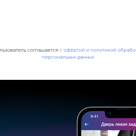
льзователь соглашается
с офертой и политикой обрабо
персональных данных