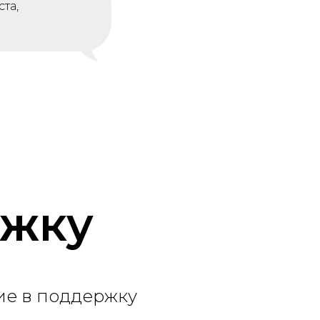
та,
ржку
ие в поддержку