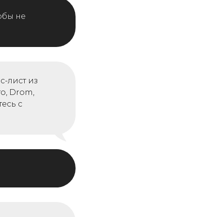
обы не
-лист из
о, Drom,
тесь с