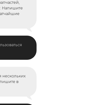
запчастей,
т. Напишите
ратчайшие
льзоваться
я нескольких
апишите в