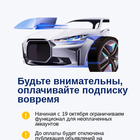
Будьте внимательны,
оплачивайте подписку
вовремя
Начиная с 19 октября ограничиваем
функционал для неоплаченных
аккаунтов
До оплаты будет отключена
публикация объявлений на
маркетплейсах и на витрине
Подписка стоит 999 руб, процесс
оплаты займет всего минуту
Оплатить
Не успели разобраться или